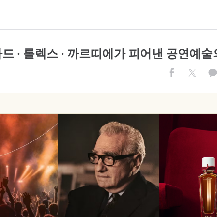
드 · 롤렉스 · 까르띠에가 피어낸 공연예술