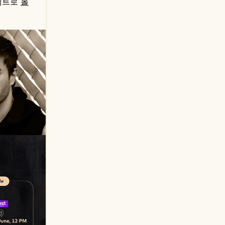
로젝트로
올